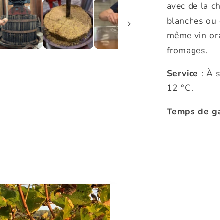
avec de la c
blanches ou 
même vin ora
fromages.
Service
: À 
12 °C.
Temps de g