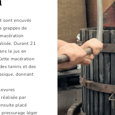
n
t sont encuvés
es grappes de
 macération
alisée. Durant 21
ans le jus en
Cette macération
des tanins et des
assique, donnant
levures
 réalisée par
ensuite placé
e pressurage léger