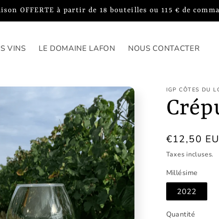
aison OFFERTE à partir de 18 bouteilles ou 115 € de comma
S VINS
LE DOMAINE LAFON
NOUS CONTACTER
IGP CÔTES DU L
Crép
Prix
€12,50 E
habituel
Taxes incluses.
Millésime
2022
Quantité