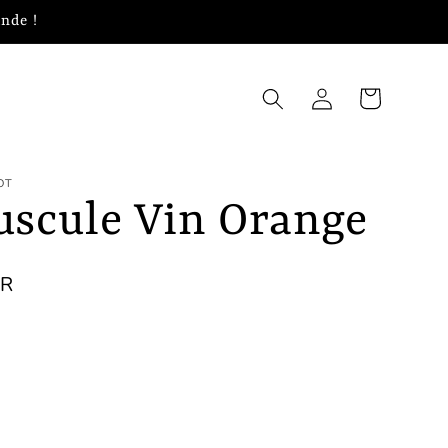
nde !
Panier
Connexion
OT
uscule Vin Orange
UR