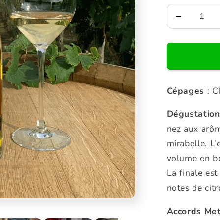
Réduire
la
quantité
de
Crépuscu
Vin
Orange
Cépages
: C
Dégustation
nez aux arôm
mirabelle. L’
volume en bo
La finale est
notes de citr
Accords
Met