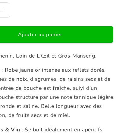
Augmenter
la
quantité
de
Ajouter au panier
le
Crépuscule
Vin
Orange
henin, Loin de L’Œil et Gros-Manseng.
: Robe jaune or intense aux reflets dorés,
es de noix, d’agrumes, de raisins secs et de
entrée de bouche est fraîche, suivi d’un
uche structuré par une note tannique légère.
 ronde et saline. Belle longueur avec des
on, de fruits secs et de miel.
s & Vin
: Se boit idéalement en apéritifs