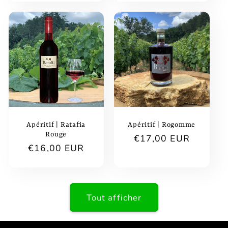
Apéritif | Ratafia
Apéritif | Rogomme
Rouge
Prix
€17,00 EUR
Prix
€16,00 EUR
habituel
habituel
Tout afficher